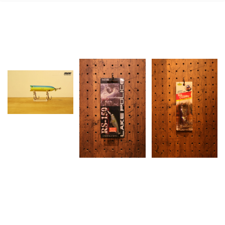
Related Items
Mann’s (マンズ) /
TWO-FER (トゥーフ
ァー)
¥4,620
LAKE POLICE (レイク
CORMORAN (コーモ
ポリス) / RS-150 #01
ラン) / Big Country
アユ
(ビッグカントリー)
¥1,980
¥1,980