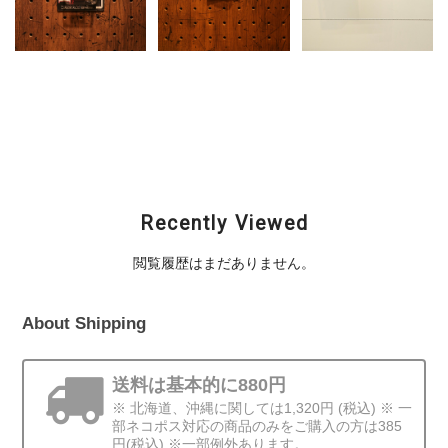
LAKE POLICE (レイク
CORMORAN (コーモ
SAURUS (ザウルス) /
ポリス) / RS-150 #01
ラン) / Big Country
TOBI PENCIL (トビペ
アユ
(ビッグカントリー)
ンシル)
¥1,980
¥1,980
¥3,520
Recently Viewed
閲覧履歴はまだありません。
About Shipping
送料は基本的に880円
※ 北海道、沖縄に関しては1,320円 (税込) ※ 一
部ネコポス対応の商品のみをご購入の方は385
円(税込) ※一部例外あります。