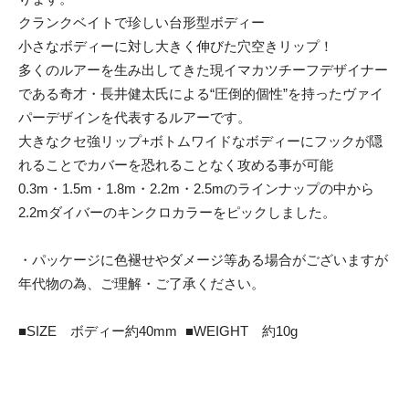
クランクベイトで珍しい台形型ボディー
小さなボディーに対し大きく伸びた穴空きリップ！
多くのルアーを生み出してきた現イマカツチーフデザイナー
である奇才・長井健太氏による“圧倒的個性”を持ったヴァイ
パーデザインを代表するルアーです。
大きなクセ強リップ+ボトムワイドなボディーにフックが隠
れることでカバーを恐れることなく攻める事が可能
0.3m・1.5m・1.8m・2.2m・2.5mのラインナップの中から
2.2mダイバーのキンクロカラーをピックしました。
・パッケージに色褪せやダメージ等ある場合がございますが
年代物の為、ご理解・ご了承ください。
■SIZE ボディー約40mm ■WEIGHT 約10g