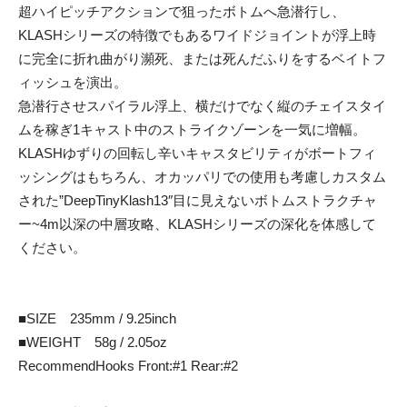
超ハイピッチアクションで狙ったボトムへ急潜行し、
KLASHシリーズの特徴でもあるワイドジョイントが浮上時
に完全に折れ曲がり瀕死、または死んだふりをするベイトフ
ィッシュを演出。
急潜行させスパイラル浮上、横だけでなく縦のチェイスタイ
ムを稼ぎ1キャスト中のストライクゾーンを一気に増幅。
KLASHゆずりの回転し辛いキャスタビリティがボートフィ
ッシングはもちろん、オカッパリでの使用も考慮しカスタム
された”DeepTinyKlash13″目に見えないボトムストラクチャ
ー~4m以深の中層攻略、KLASHシリーズの深化を体感して
ください。
■SIZE 235mm / 9.25inch
■WEIGHT 58g / 2.05oz
RecommendHooks Front:#1 Rear:#2