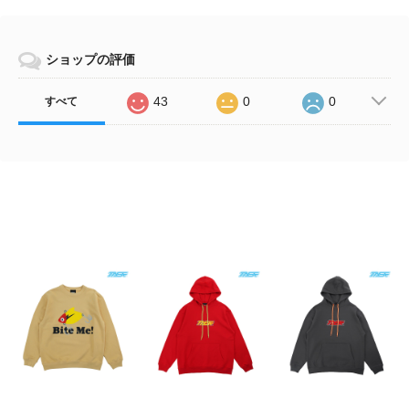
ショップの評価
43
0
0
すべて
Related Items
TASF / Bite Me! SWT
TASF / Logo Hoodie
TASF / Logo Hoodie