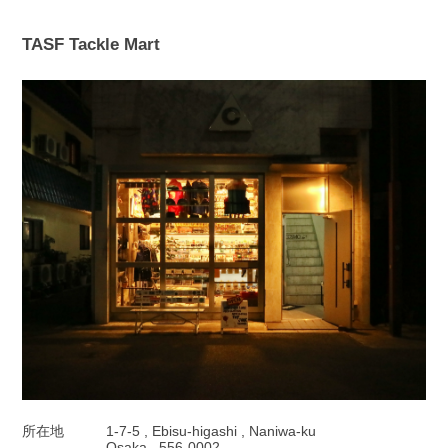
TASF Tackle Mart
所在地
1-7-5 , Ebisu-higashi , Naniwa-ku
Osaka , 556-0002