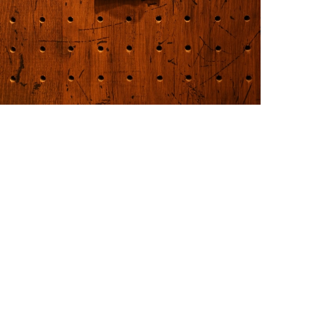
CORMORAN (コーモラン) / Big Country (ビッグカ
ントリー)
¥1,980