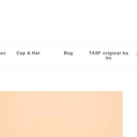
les
Cap & Hat
Bag
TASF original ba
its