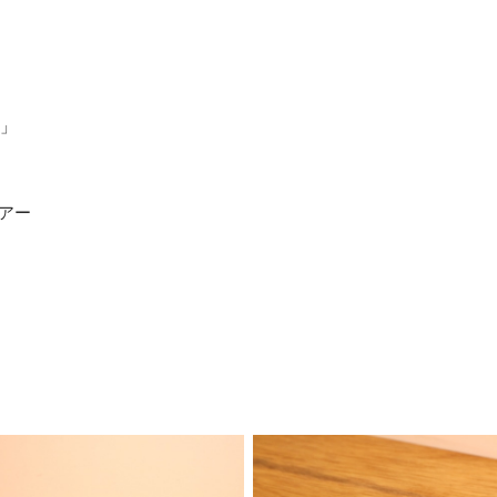
）」
アー