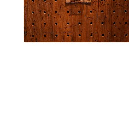
CORMORAN (コーモラン) / Big Country (ビッグ
ントリー)
¥1,980