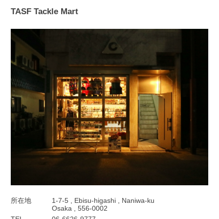
TASF Tackle Mart
所在地
1-7-5 , Ebisu-higashi , Naniwa-ku
Osaka , 556-0002