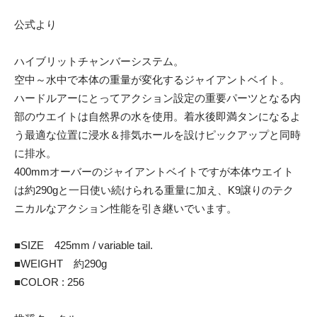
公式より
ハイブリットチャンバーシステム。
空中～水中で本体の重量が変化するジャイアントベイト。
ハードルアーにとってアクション設定の重要パーツとなる内
部のウエイトは自然界の水を使用。着水後即満タンになるよ
う最適な位置に浸水＆排気ホールを設けピックアップと同時
に排水。
400mmオーバーのジャイアントベイトですが本体ウエイト
は約290gと一日使い続けられる重量に加え、K9譲りのテク
ニカルなアクション性能を引き継いでいます。
■SIZE 425mm / variable tail.
■WEIGHT 約290g
■COLOR : 256