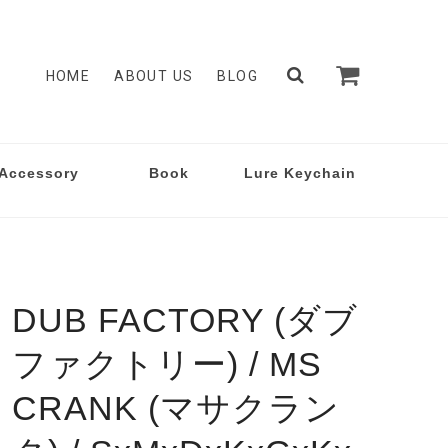
HOME
ABOUT US
BLOG
Accessory
Book
Lure Keychain
DUB FACTORY (ダブ
ファクトリー) / MS
CRANK (マサクラン