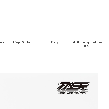
les
Cap & Hat
Bag
TASF original ba
its