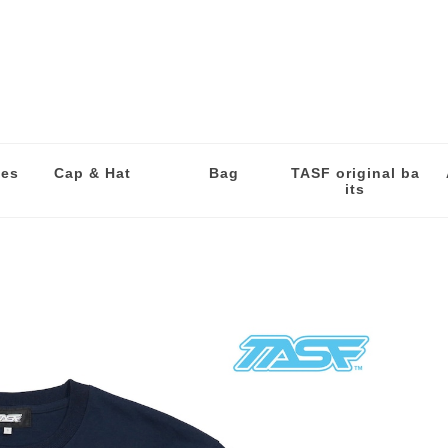
les
Cap & Hat
Bag
TASF original ba
its