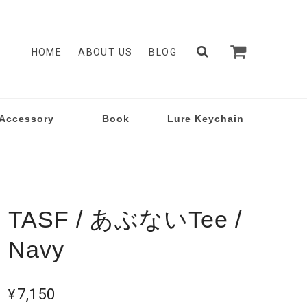
HOME
ABOUT US
BLOG
Accessory
Book
Lure Keychain
TASF / あぶないTee /
Navy
¥7,150