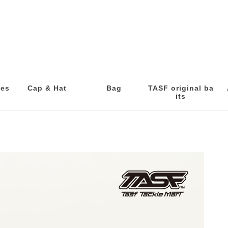
les
Cap & Hat
Bag
TASF original ba
its