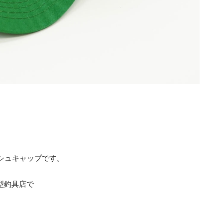
シュキャップです。
大型釣具店で
。