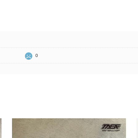
0
Related Items