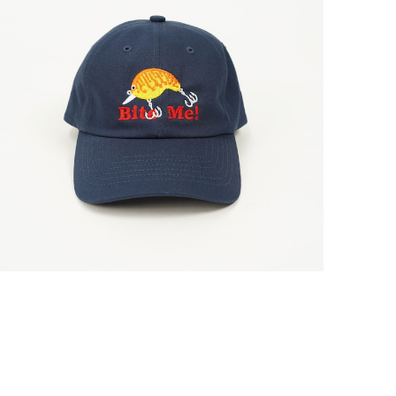
TASF / Bite Me! Cap（Crank Bait） / Navy
¥6,050