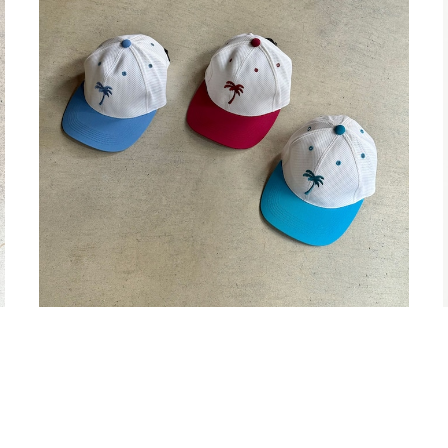
Dead Stock / 90's〜 Angler’s Republic PALMS
MESH CAP
¥5,940