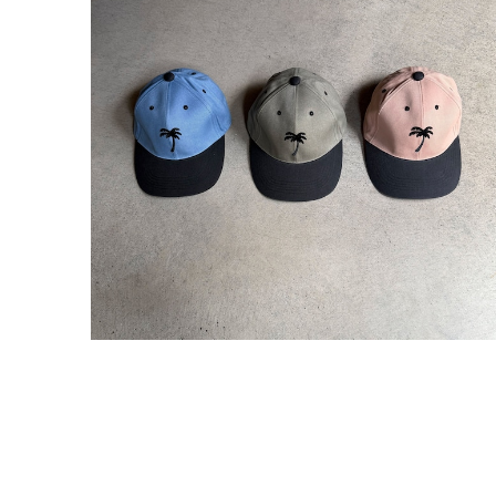
Dead Stock / 90's〜 Angler’s Republic PALMS
CAP
¥5,940