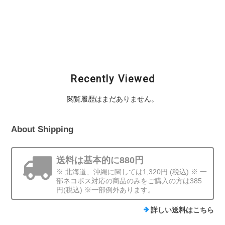
Dead Stock / 90's〜
Dead Stock / 90's〜
TASF / Bite Me!
Angler’s Republic
Angler’s Republic
Cap（Crank Bait） /
PALMS CAP
PALMS MESH CAP
Navy
¥5,940
¥5,940
¥6,050
Recently Viewed
閲覧履歴はまだありません。
About Shipping
送料は基本的に880円
※ 北海道、沖縄に関しては1,320円 (税込) ※ 一
部ネコポス対応の商品のみをご購入の方は385
円(税込) ※一部例外あります。
詳しい送料はこちら