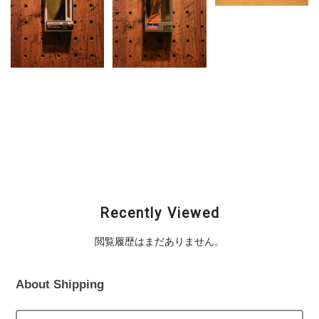
DAIWA (ダイワ) / T.D
POPPER (ティーディ
ーポッパー)
¥1,210
DAIWA (ダイワ) /
DAIWA (ダイワ) / T.D
T.D. PRO’S
HYPER CRANK
VIBRATION
DRAGGER-G (T.Dハイ
パークランク ドラッ
¥2,090
ガーG)
¥3,190
Recently Viewed
閲覧履歴はまだありません。
About Shipping