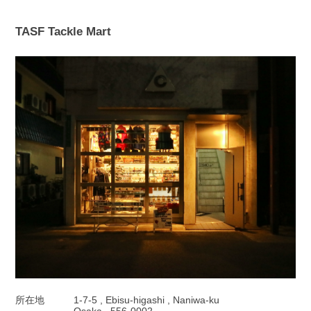
TASF Tackle Mart
所在地
1-7-5 , Ebisu-higashi , Naniwa-ku