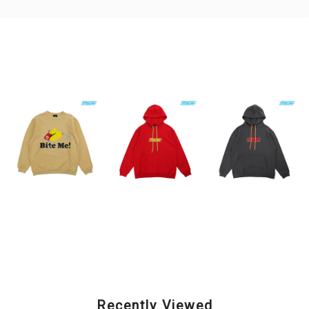
Related Items
TASF / Bite Me! SWT
TASF / Logo Hoodie
TASF / Logo Hoodie
"ソニック" / ヴィンテ
/ Red
/ Sumi
ージイエロー
¥11,000
¥11,000
¥9,900
Recently Viewed