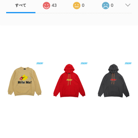
43
0
0
すべて
Related Items
TASF / Bite Me! SWT
TASF / Logo Hoodie
TASF / Logo Hoodie
"ソニック" / ヴィンテ
/ Red
/ Sumi
ージイエロー
¥11,000
¥11,000
¥9,900