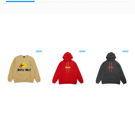
Related Items
TASF / Bite Me! SWT
TASF / Logo Hoodie
TASF / Logo Hoodie
"ソニック" / ヴィンテ
/ Red
/ Sumi
ージイエロー
¥11,000
¥11,000
¥9,900