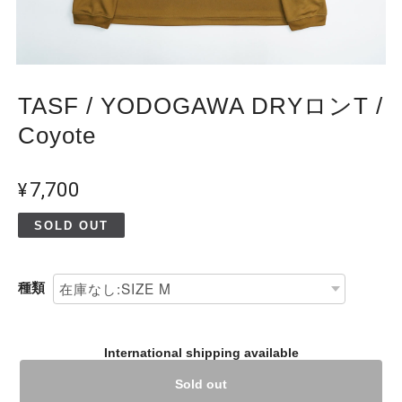
TASF / YODOGAWA DRYロンT /
Coyote
¥7,700
SOLD OUT
種類
International shipping available
Sold out