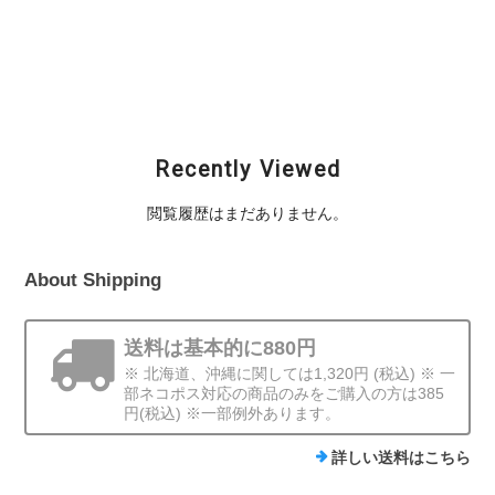
ィー) / KLASH9 Low
1 Mac 65 (ケーワン
(クラッシュナイン ロ
(クラッシュナイン ロ
マック) / CF AYAYA
ー)
ー)
(アヤヤ)
¥10,120
¥10,120
¥1,870
Recently Viewed
閲覧履歴はまだありません。
About Shipping
送料は基本的に880円
※ 北海道、沖縄に関しては1,320円 (税込) ※ 一
部ネコポス対応の商品のみをご購入の方は385
円(税込) ※一部例外あります。
詳しい送料はこちら