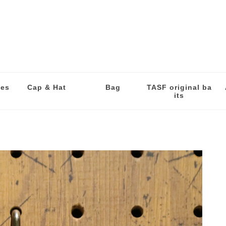
les
Cap & Hat
Bag
TASF original ba
its