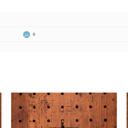
0
Related Items