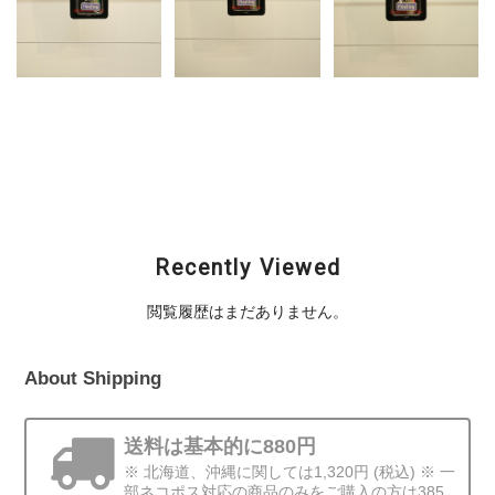
SAURUS (ザウルス) /
SAURUS (ザウルス) /
SAURUS (ザウルス) /
TOBI PENCIL (トビペ
TOBI PENCIL (トビペ
TOBI PENCIL (トビペ
ンシル)
ンシル)
ンシル)
¥3,520
¥3,520
¥3,520
Recently Viewed
閲覧履歴はまだありません。
About Shipping
送料は基本的に880円
※ 北海道、沖縄に関しては1,320円 (税込) ※ 一
部ネコポス対応の商品のみをご購入の方は385