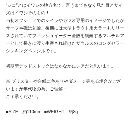
“シコ″とはイワシの地方名で、言うまでもなく見た目とサイ
ズはイワシそのもの！
当初オフショアでのシイラやカツオ専用のイメージでしたが
サーフや磯は勿論、後期には大型トラウト用カラーもリリー
スされていてフィッシュイーター全般を網羅するマルチルア
ーとして長きに渡り生産され続けたザウルスのロングセラー
シンキングペンシルです。
初期型デッドストックはなかなかにレアだと思います。
※ ブリスターや台紙に色あせやダメージ等ある場合がござ
いますが年代物の為、ご理解・
ご了承ください。
■SIZE 約110mm ■WEIGHT 約8g