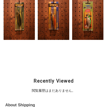
SMITH (スミス) /
SMITH (スミス) /
SMITH (スミス) /
STICKY 2（スティッ
STICKY Jr.3（スティ
Wind Shatty 2（ウイ
キー2）
ッキージュニア3）
ンドシャッティー2）
¥1,980
¥1,980
¥1,980
Recently Viewed
閲覧履歴はまだありません。
About Shipping