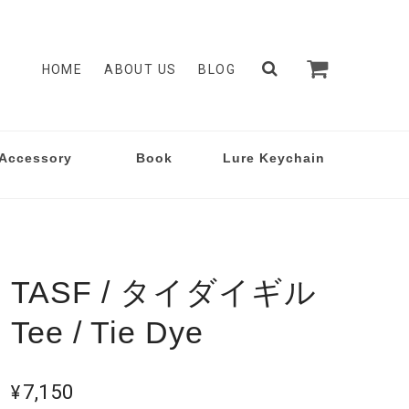
HOME
ABOUT US
BLOG
Accessory
Book
Lure Keychain
TASF / タイダイギル
Tee / Tie Dye
¥7,150