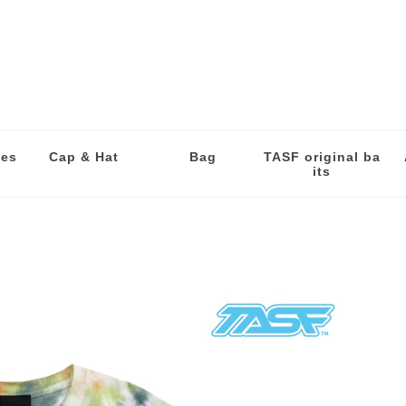
les
Cap & Hat
Bag
TASF original ba
its