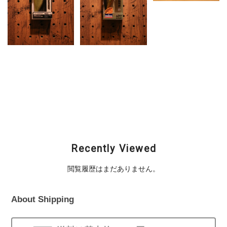
DAIWA (ダイワ) / T.D
POPPER (ティーディ
ーポッパー)
¥1,210
DAIWA (ダイワ) /
DAIWA (ダイワ) / T.D
T.D. PRO’S
HYPER CRANK
VIBRATION
DRAGGER-G (T.Dハイ
パークランク ドラッ
¥2,090
ガーG)
¥3,190
Recently Viewed
閲覧履歴はまだありません。
About Shipping