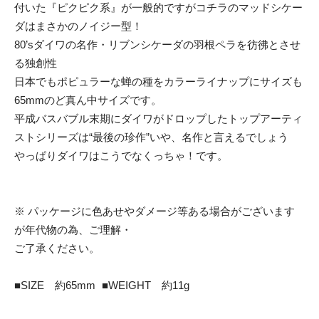
付いた『ピクピク系』が一般的ですがコチラのマッドシケー
ダはまさかのノイジー型！
80’sダイワの名作・リブンシケーダの羽根ペラを彷彿とさせ
る独創性
日本でもポピュラーな蝉の種をカラーライナップにサイズも
65mmのど真ん中サイズです。
平成バスバブル末期にダイワがドロップしたトップアーティ
ストシリーズは“最後の珍作”いや、名作と言えるでしょう
やっぱりダイワはこうでなくっちゃ！です。
※ パッケージに色あせやダメージ等ある場合がございます
が年代物の為、ご理解・
ご了承ください。
■SIZE 約65mm ■WEIGHT 約11g