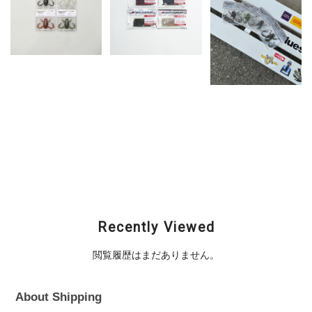
Bottomup（ボトムア
Bottomup（ボトムア
ップ） / Scooper
ップ） /
Frog Magnum (スク
BREAVORⅡ（ブレー
Bottomup（ボトムア
ーパーフロッグマグナ
バー2）
ップ） / Scooper
ム)
¥880
Frog Magnum (スク
¥825
ーパーフロッグマグナ
ム)
¥825
Recently Viewed
閲覧履歴はまだありません。
About Shipping