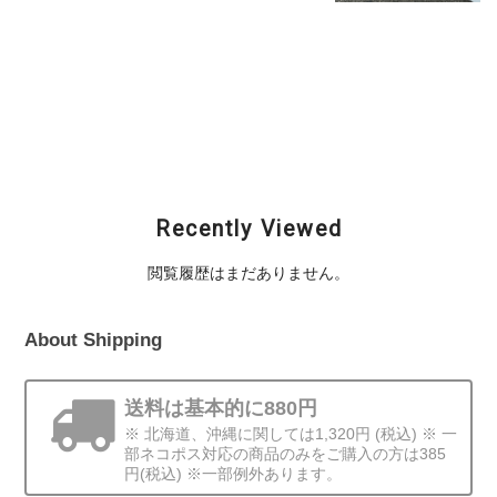
ミー) 4.5in
BREAVORⅡ（ブレー
Bottomup（ボトムア
バー2）
¥1,155
ップ） / Scooper
¥880
Frog Magnum (スク
ーパーフロッグマグナ
ム)
¥825
Recently Viewed
閲覧履歴はまだありません。
About Shipping
送料は基本的に880円
※ 北海道、沖縄に関しては1,320円 (税込) ※ 一
部ネコポス対応の商品のみをご購入の方は385
円(税込) ※一部例外あります。