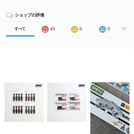
ショップの評価
43
0
0
すべて
Related Items
Bottomup（ボトムア
Bottomup（ボトムア
ップ） / Gimmy (ギ
ップ） /