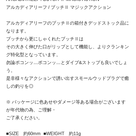
アルカディアリーフ / ブッチⅡ マジックアクション
アルカディアリーフのブッチⅡの箱付きデッドストック品に
なります。
ブッチから更にしゃくれたブッチⅡは
その大きく伸びた口がリップとして機能し、よりクランキン
グ特化型となっています。
勿論ポコンッ…ポコンッ…とダイブ&ストップも良いでしょ
う。
是非様々なアクションで誘い出すスモールウッドプラグで癒
しの釣りを◎
※ パッケージに色あせやダメージ等ある場合がございます
が年代物の為、ご理解・
ご了承ください。
■SIZE 約60mm ■WEIGHT 約11g