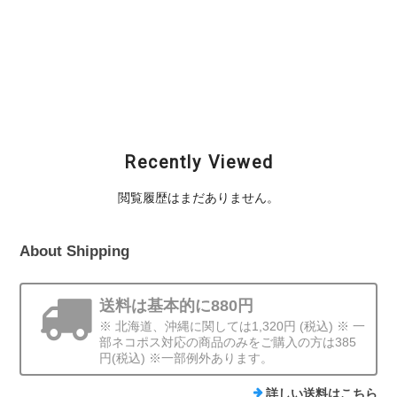
カディアリーフ) /
カディアリーフ) / AR
カディアリーフ) / AR
POT BELLY (ポットベ
CUSTOM CRANK
CUSTOM CRANK
リー)
GREAT (ARカスタム
Junior (ARカスタム
クランク グレート)
クランク ジュニア)
¥4,620
¥5,280
¥3,960
Recently Viewed
閲覧履歴はまだありません。
About Shipping
送料は基本的に880円
※ 北海道、沖縄に関しては1,320円 (税込) ※ 一
部ネコポス対応の商品のみをご購入の方は385
円(税込) ※一部例外あります。
詳しい送料はこちら