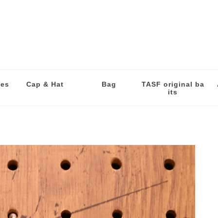
les
Cap & Hat
Bag
TASF original ba
its