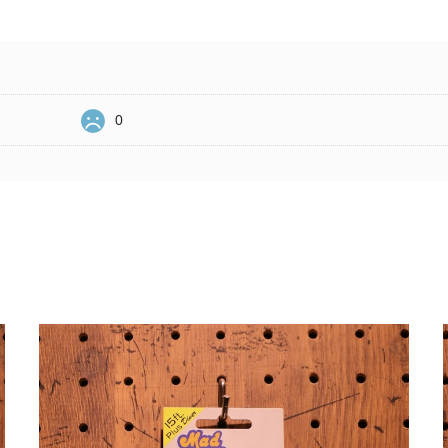
0
Related Items