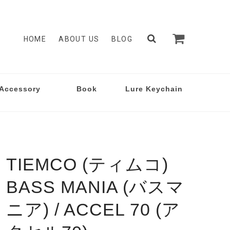
HOME
ABOUT US
BLOG
Accessory
Book
Lure Keychain
TIEMCO (ティムコ)
BASS MANIA (バスマ
ニア) / ACCEL 70 (ア