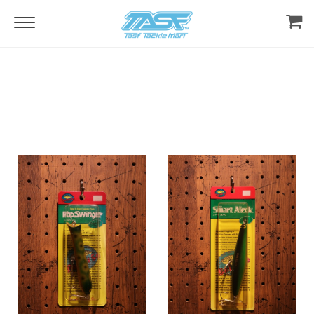
Home
Lure & Tackles
Dead Stock ＆ Used
SAURUS (BALSA50)
SAURUS (BALSA50)