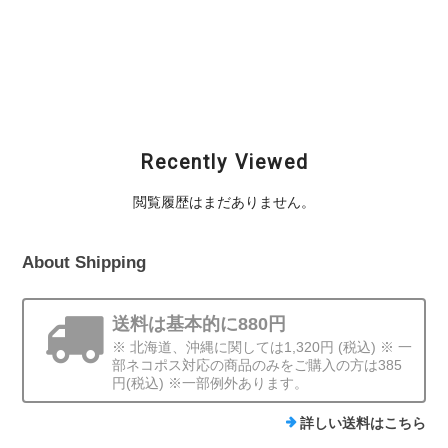
SMITH (スミス) /
SMITH (スミス) /
SMITH (スミス) /
STICKY 2（スティッ
STICKY Jr.3（スティ
Wind Shatty 2（ウイ
キー2）
ッキージュニア3）
ンドシャッティー2）
¥1,980
¥1,980
¥1,980
Recently Viewed
閲覧履歴はまだありません。
About Shipping
送料は基本的に880円
※ 北海道、沖縄に関しては1,320円 (税込) ※ 一
部ネコポス対応の商品のみをご購入の方は385
円(税込) ※一部例外あります。
詳しい送料はこちら