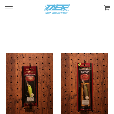
Home
Lure & Tackles
Dead Stock ＆ Used
LUCKY CRAFT
LUCKY CRAFT